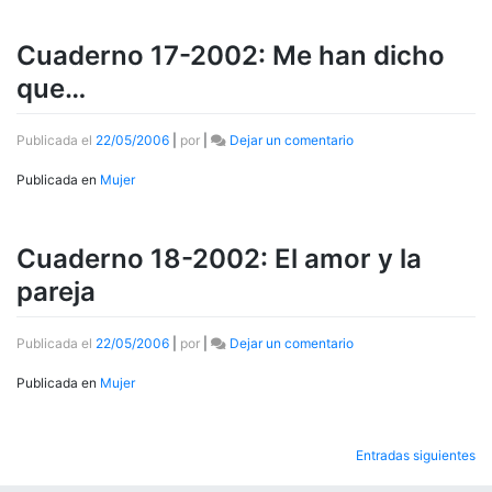
El
trabajo
Cuaderno 17-2002: Me han dicho
en
nuestras
que…
vidas
en
Publicada el
22/05/2006
|
por
|
Dejar un comentario
Cuaderno
17-
Publicada en
Mujer
2002:
Me
han
Cuaderno 18-2002: El amor y la
dicho
que…
pareja
en
Publicada el
22/05/2006
|
por
|
Dejar un comentario
Cuaderno
18-
Publicada en
Mujer
2002:
El
amor
Navegación
Entradas siguientes
y
la