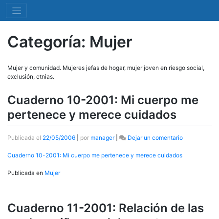
Categoría:
Mujer
Mujer y comunidad. Mujeres jefas de hogar, mujer joven en riesgo social,
exclusión, etnias.
Cuaderno 10-2001: Mi cuerpo me
pertenece y merece cuidados
en
Publicada el
22/05/2006
|
por
manager
|
Dejar un comentario
Cuaderno
10-
Cuaderno 10-2001: Mi cuerpo me pertenece y merece cuidados
2001:
Mi
Publicada en
Mujer
cuerpo
me
pertenece
Cuaderno 11-2001: Relación de las
y
merece