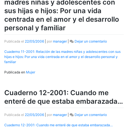
madres niñas y adolescentes con
cuidados
sus hijas e hijos: Por una vida
centrada en el amor y el desarrollo
personal y familiar
en
Publicada el
22/05/2006
|
por
manager
|
Dejar un comentario
Cuaderno
11-
Cuaderno 11-2001: Relación de las madres niñas y adolescentes con sus
2001:
hijas e hijos: Por una vida centrada en el amor y el desarrollo personal y
Relación
familiar
de
las
Publicada en
Mujer
madres
niñas
y
Cuaderno 12-2001: Cuando me
adolescentes
con
enteré de que estaba embarazada…
sus
hijas
e
en
Publicada el
22/05/2006
|
por
manager
|
Dejar un comentario
hijos:
Cuaderno
Por
12-
Cuaderno 12-2001: Cuando me enteré de que estaba embarazada…