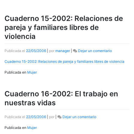
mujer
Cuaderno 15-2002: Relaciones de
pareja y familiares libres de
violencia
en
Publicada el
22/05/2006
|
por
manager
|
Dejar un comentario
Cuaderno
15-
Cuaderno 15-2002: Relaciones de pareja y familiares libres de violencia
2002:
Relaciones
Publicada en
Mujer
de
pareja
y
Cuaderno 16-2002: El trabajo en
familiares
libres
nuestras vidas
de
violencia
en
Publicada el
22/05/2006
|
por
|
Dejar un comentario
Cuaderno
16-
Publicada en
Mujer
2002: