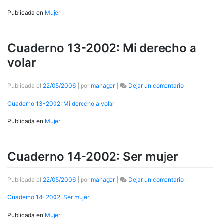
una
2001:
vida
Cuando
Publicada en
Mujer
centrada
me
en
enteré
el
de
Cuaderno 13-2002: Mi derecho a
amor
que
y
estaba
volar
el
embarazada
desarrollo
personal
en
Publicada el
22/05/2006
|
por
manager
|
Dejar un comentario
y
Cuaderno
familiar
13-
Cuaderno 13-2002: Mi derecho a volar
2002:
Mi
Publicada en
Mujer
derecho
a
volar
Cuaderno 14-2002: Ser mujer
en
Publicada el
22/05/2006
|
por
manager
|
Dejar un comentario
Cuaderno
14-
Cuaderno 14-2002: Ser mujer
2002:
Ser
Publicada en
Mujer